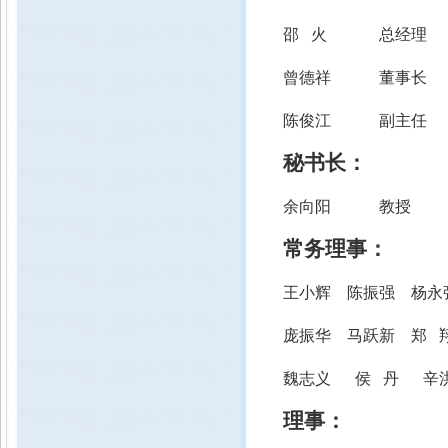
邵 火
总经理
曾德祥
董事长
陈俊江
副主任
秘书长：
余向阳
教授
常务理事：
王小辉
陈振强
杨永
庞振华
马跃新
郑 
魏志义 侯 丹 辛
理事：