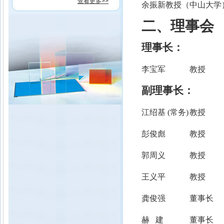
查看更多>>
余振新教授（中山大学
二、理事会
理事长：
李宝军
教授
副理事长：
江绍基 (常务)
教授
彭俊彪
教授
郭周义
教授
王义平
教授
龚俊强
董事长
赫 建
董事长