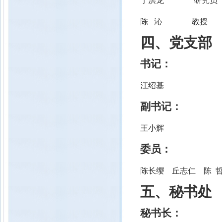
宁洪龙 研究员
陈 沁 教授
四、党支部
书记：
江绍基
副书记：
王小辉
委员
：
陈长缨
丘志仁
陈 
五、秘书处
秘书长：