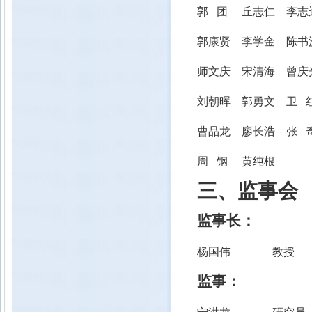
郭 团
丘志仁
李志
郭康贤
李学金
陈书
师文庆
宋清海
曾庆
刘朝晖
郭勇文
卫 
曹品龙
廖长浩
张 
周 钢
黄纯根
三、
监事会
监事长：
杨国伟 教授
监事：