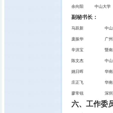
余向阳 中山大学
副秘书长：
马跃新 中山市
庞振华 广州光
辛洪宝
暨南
陈文杰 中山
姚
日晖
华南
庄
正飞
华南
廖常锐
深圳
六、工作委