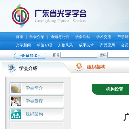
首页
学会介绍
通知与公告
学会活动
学术交流
产学研
|
|
|
|
|
光学新闻
单位介绍
人物风采
成果技术
产品应用
会员
|
|
|
|
|
组织架构
学会介绍
学会简介
机构设置
学会章程
组织架构