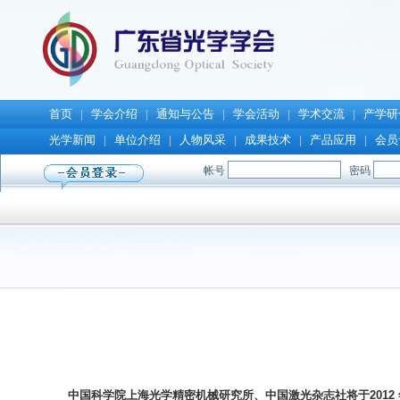
首页
学会介绍
通知与公告
学会活动
学术交流
产学研
|
|
|
|
|
光学新闻
单位介绍
人物风采
成果技术
产品应用
会员
|
|
|
|
|
中国科学院上海光学精密机械研究所、中国激光杂志社将于2012 