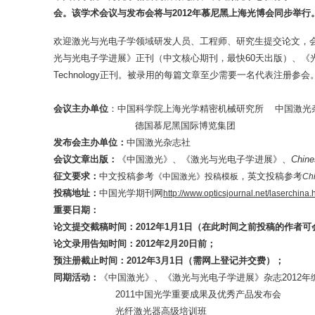
会。该学术会议与发布会将与2012年慕尼黑上海光博会同步举行
欢迎激光与光电子学领域研发人员、工程师、研究生提交论文，
光与光电子学进展》正刊（中文核心期刊，最快60天出版）、《光学与光电技术》
Technology正刊。被录用的每篇文章至少需要一名代表注册参会
会议
主办单位
：中国科学院上海光学精密机械研究所 中国激光
德国慕尼黑国际博览集团
发布会主办单位：
中国激光杂志社
会议文章出版
：
《中国激光》、《激光与光电子学进展》、
Chine
征文要求
：
中文投稿参考
，英文投稿参考
《中国激光》投稿模板
Ch
投稿
地址
：
中国光学期刊网
http://www.opticsjournal.net/laserchina.
重要日期：
论文提交截稿时间：
20
12
年
1
月
1
日
（在此时间之前投稿的作者可
论文录用告知时间：
2012
年
2
月
20
日前；
预注册截止时间：
20
12
年
3
月
1
日
（需网上登记并交费）；
同期活动：
《中国激光》、《激光与光电子学进展》杂志20
2011中国光学重要成果及优秀产品发布会
光纤激光器高级培训班