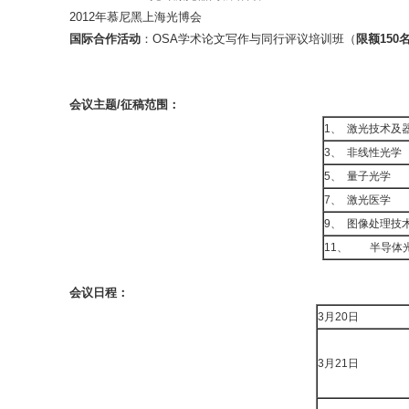
2012年慕尼黑上海光博会
国际合作活动
：OSA学术论文写作与同行评议培训班（
限额
150
会议主题
/
征稿范围：
1、 激光技术及
3、 非线性光学
5、 量子光学
7、 激光医学
9、 图像处理技
11、 半导体
会议日程：
3月20日
3月21日