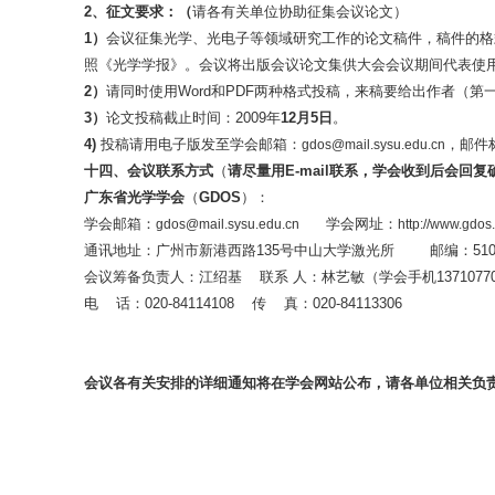
2
、征文要求：（
请各有关单位协助征集会议论文）
1
）
会议征集光学、光电子等领域研究工作的论文稿件，稿件的格
照《光学学报》。会议将出版会议论文集供大会会议期间代表使
2
）
请同时使用Word和PDF两种格式投稿，来稿要给出作者（第一
3
）
论文投稿截止时间：2009年
12
月
5
日
。
4)
投稿请用电子版发至学会邮箱：
，邮件
gdos@mail.sysu.edu.cn
十四
、会议联系方式
（
请尽量用
E-mail
联系，
学会
收到后会回复
广东省光学学会
（
GDOS
）：
学会邮箱：
学会网址：
gdos@mail.sysu.edu.cn
http://www.gdos
通讯地址：广州市新港西路135号中山大学激光所 邮编：5102
会议筹备负责人：江绍基 联系 人：林艺敏（学会手机13710770
电 话：020-84114108 传 真：020-84113306
会议各有关安排的详细通知将在学会网站公布，请各单位相关负