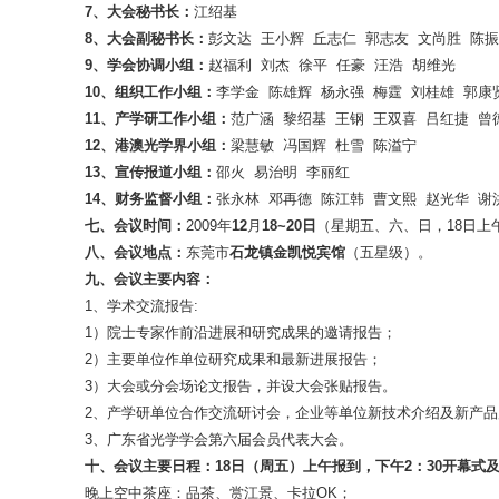
7
、大会秘书长：
江绍基
8
、大会副秘书长：
彭文达 王小辉 丘志仁 郭志友 文尚胜 陈
9
、学会协调小组：
赵福利 刘杰 徐平 任豪 汪浩 胡维光
10
、组织工作小组：
李学金 陈雄辉 杨永强 梅霆 刘桂雄 郭康
11
、产学研工作小组：
范广涵 黎绍基 王钢 王双喜 吕红捷 曾
12
、港澳光学界小组：
梁慧敏 冯国辉 杜雪 陈溢宁
13
、宣传报道小组：
邵火 易治明 李丽红
14
、财务监督小组：
张永林 邓再德 陈江韩 曹文熙 赵光华 谢
七、
会议时间：
2009年
12
月
18~20
日
（星期五、六、日，18日上
八、
会议地点：
东莞市
石龙镇金凯悦宾馆
（五星级）。
九、
会议主要内容
：
1、学术交流报告:
1）院士专家作前沿进展和研究成果的邀请报告；
2）主要单位作单位研究成果和最新进展报告；
3）大会或分会场论文报告，并设大会张贴报告。
2、产学研单位合作交流研讨会，企业等单位新技术介绍及新产品
3、广东省光学学会第六届会员代表大会。
十、会议主要日程：
18
日（周五）上午报到，下午
2
：
30
开幕式
晚上空中茶座：品茶、赏江景、卡拉OK；