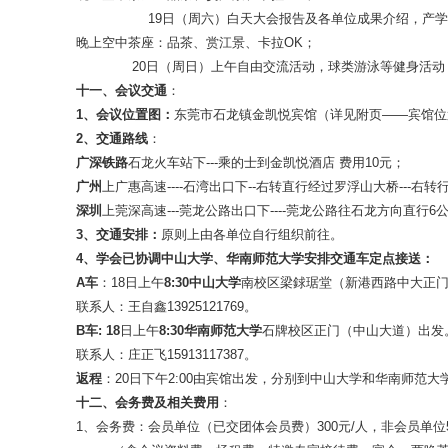
19日（周六）白天大会报告及各单位成果介绍，产学
晚上空中茶座：品茶、赏江景、卡拉OK；
20日（周日）上午自由交流活动，球类游泳等健身活动
十一、会议交通
：
1
、
会议位置图：
东莞市石龙镇金凯悦宾馆（详见附页——宾馆位
2
、交通路线
：
广深铁路
石龙火车站下---乘的士到金凯悦酒店 费用10元；
广州
上广惠高速----石湾出口下--右转直行经过罗浮山大桥---右
深圳
上莞深高速---莞龙公路出口下----莞龙公路往石龙方向直行
3
、交通安排：
原则上由各单位自行组织前往。
4
、学会已协调中山大学、华南师范大学安排交通车定点接送：
A
车
：18日上午
8:30
中山大学
南校区梁銶琚堂（新港西路中大正
联系人：王自鑫13925121769。
B
车: 18
日上午
8:30
华南师范大学
石牌校区正门（中山大道）出发
联系人：庄正飞15913117387。
返程
：20日下午2:00由宾馆出发，分别到中山大学和华南师范大
十二、会务费及相关费用
：
1、会务费：会员单位（已交团体会员费）300元/人，非会员单位5