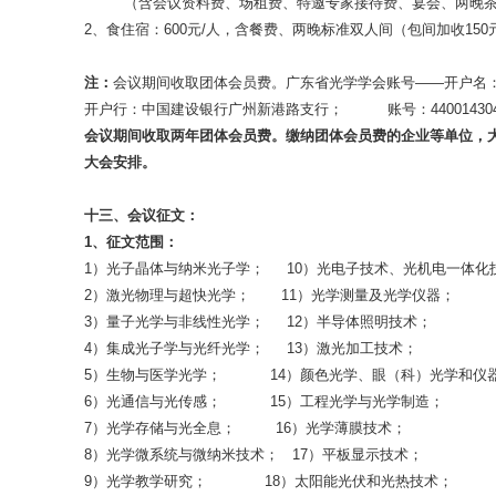
（含会议资料费、场租费、特邀专家接待费、宴会、两晚茶座
2、食住宿：600元/人，含餐费、两晚标准双人间（包间加收150元
注：
会议期间收取团体会员费。广东省光学学会账号――开户名
开户行：中国建设银行广州新港路支行； 账号：440014304040
会议期间收取两年团体会员费。缴纳团体会员费的企业等单位，
大会安排。
十三、
会议征文：
1
、征文范围：
1）光子晶体与纳米光子学； 10）光电子技术、光机电一体化
2）激光物理与超快光学； 11）光学测量及光学仪器；
3）量子光学与非线性光学； 12）半导体照明技术；
4）集成光子学与光纤光学； 13）激光加工技术；
5）生物与医学光学； 14）颜色光学、眼（科）光学和仪
6）光通信与光传感； 15）工程光学与光学制造；
7）光学存储与光全息； 16）光学薄膜技术；
8）光学微系统与微纳米技术； 17）平板显示技术；
9）光学教学研究； 18）太阳能光伏和光热技术；