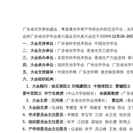
广东省光学界的盛会，粤港澳光学界产学研合作的交流平台，光学领
会和广东省光学学会第六届会员代表大会定于2009年
12
月
18~20
一、大会支持单位：
广东省科学技术协会 中国光学学会
二、大会主办单位：
广东省光学学会 香港光学工程学会
三、大会协办单位：
东莞市科学技术协会 香港生产力促进局 香
四、大会承办单位：
深圳市光学学会 广州光学学会 广东省光学
五、大会支持媒体：
中国光学网 广东光学网 激光制造商情 光
六、
大会组织机构
：
1
、大会顾问：
徐至展院士
刘颂豪院士
牛憨笨院士
曹镛院士
姜中宏院士
许
宁生
教授
（中山大学副校长）
余振新
教授
（广东
2
、大会主席：
汪河洲
（广东省光学学会理事长）
霍志民
（香
3
、大会副主席：
伍成柏 李耀棠 朱平 周建英 李景镇 邢达 王
4
、
学术
委员会主任委员：
李耀棠 李宝军 兰胜 佘卫龙 张庆茂
5
、组织委员会主任委员：
朱平 江绍基 梁瑞生 陈长缨 郭周义
6
、产学研委员会主任委员：
伍成柏 朱平 高云峰 王艳 曾路 