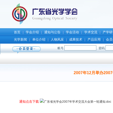
首页
学会介绍
通知与公告
学会活动
学术交流
产学研
|
|
|
|
|
光学新闻
单位介绍
人物风采
成果技术
产品应用
会员
|
|
|
|
|
2007年12月举办
通知点击下载
广东省光学会2007年学术交流大会第一轮通知.doc